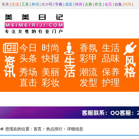
美美
|
生活
|
工具
|
单词
|
大小写
|
字典
|
成语
|
诗词
|
古典
|
作文
|
名言
|
合集
|
B2B
|
今日
时尚
香氛
生活
头条
快报
彩甲
品味
资
生
风
讯
活
格
秀场
美丽
潮流
保养
直击
彩妆
发型
护理
您现在的位置：
首页
热点排行
详细信息