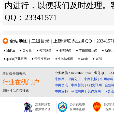
内进行，以便我们及时处理。客服邮箱
QQ：23341571
全站地图 | 二级目录 | 上链请联系业务QQ：23341571 或
MiFun
囧次元
气动球阀
卡套球阀
不锈钢截止阀
动漫共
quickq下载官网
歪歪漫画sss
生如法师网
weide
WPS
业务微信：kevinhouitpro 业务QQ：23
移动端最新资讯
牛涂网
|
中网化工
|
中网机械
|
中网涂料
行业在线门户
中网资讯
|
中网新闻
|
QQ资讯网
|
合亚
您还可以直接搜索
中网涂料
|
ok信息网
|
美得意网
|
ok资
深圳网络警
公共信息安
经营性
察报警平台
全网络监察
备案