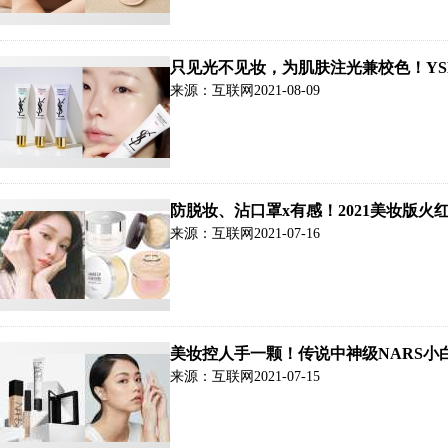
只见光不见妆，为肌肤注光兼校色！YS
光！
来源：互联网
2021-08-09
防脱妆、沾口罩x有感！2021美妆版
来源：互联网
2021-07-16
美妆控人手一颗！传说中神级NARS小
来源：互联网
2021-07-15