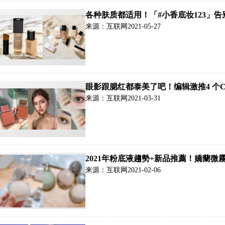
各种肤质都适用！「#小香底妆123」
来源：互联网
2021-05-27
眼影跟腮红都泰美了吧！编辑激推4 个
来源：互联网
2021-03-31
2021年粉底液趨勢+新品推薦！嬌蘭
雪花秀小珍珠粉底…打造x美奶茶妝
来源：互联网
2021-02-06