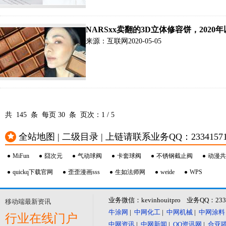
NARSxx卖翻的3D立体修容饼，202
来源：互联网
2020-05-05
共 145 条 每页
30
条 页次：
1
/
5
全站地图 | 二级目录 | 上链请联系业务QQ：23341571 或
MiFun
囧次元
气动球阀
卡套球阀
不锈钢截止阀
动漫共
quickq下载官网
歪歪漫画sss
生如法师网
weide
WPS
业务微信：kevinhouitpro 业务QQ：23
移动端最新资讯
牛涂网
|
中网化工
|
中网机械
|
中网涂料
行业在线门户
中网资讯
|
中网新闻
|
QQ资讯网
|
合亚