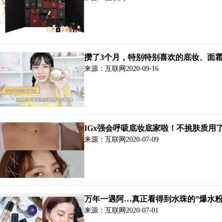
攒了3个月，特别特别喜欢的底妆、面
来源：互联网
2020-09-16
IGx强会呼吸底妆底家啦！不挑肤质
来源：互联网
2020-07-09
万年一遇阿…真正看得到水珠的”爆水粉
裸透妆感～
来源：互联网
2020-07-01