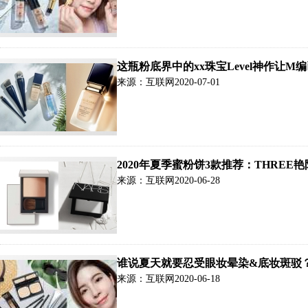
这瓶粉底界中的xx珠宝Level神作
一起用，打造自带奢华高级感的雾光奶
来源：互联网
2020-07-01
2020年夏季蜜粉饼3款推荐：THREE
来源：互联网
2020-06-28
谁说夏天就要忍受眼妆晕染&底妆斑驳
接被夸很懂用
来源：互联网
2020-06-18