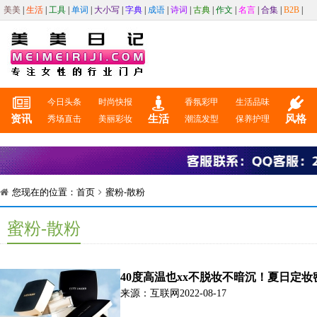
美美
|
生活
|
工具
|
单词
|
大小写
|
字典
|
成语
|
诗词
|
古典
|
作文
|
名言
|
合集
|
B2B
|
今日头条
时尚快报
香氛彩甲
生活品味
资讯
生活
风格
秀场直击
美丽彩妆
潮流发型
保养护理
您现在的位置：
首页
蜜粉-散粉
蜜粉-散粉
40度高温也xx不脱妆不暗沉！夏日定
爆汗油田也能清爽一整天！
来源：互联网
2022-08-17