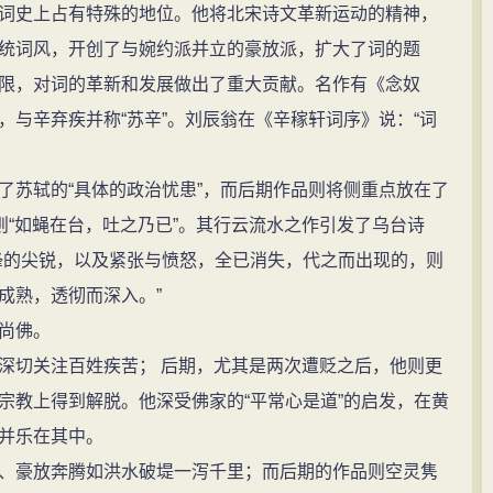
词史上占有特殊的地位。他将北宋诗文革新运动的精神，
统词风，开创了与婉约派并立的豪放派，扩大了词的题
限，对词的革新和发展做出了重大贡献。名作有《念奴
与辛弃疾并称“苏辛”。刘辰翁在《辛稼轩词序》说：“词
苏轼的“具体的政治忧患”，而后期作品则将侧重点放在了
则“如蝇在台，吐之乃已”。其行云流水之作引发了乌台诗
锋的尖锐，以及紧张与愤怒，全已消失，代之而出现的，则
成熟，透彻而深入。”
尚佛。
切关注百姓疾苦； 后期，尤其是两次遭贬之后，他则更
宗教上得到解脱。他深受佛家的“平常心是道”的启发，在黄
并乐在其中。
豪放奔腾如洪水破堤一泻千里；而后期的作品则空灵隽