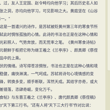
过，友人王定国、赵令畤均向他学习；其后历史名人如
张之洞，亦均向他学习，可见影响之大。黄庭坚在《山谷
一。”
是一首遣兴的诗作，是苏轼被贬黄州第三年的寒食节所
轼此时惆怅孤独的心情。此诗的书法也正是在这种心情和
光彩照人，气势奔放，而无荒率之笔。《黄州寒食诗帖》
元朝鲜于枢把它称为继王羲之《兰亭序》、颜真卿《祭侄
作品中的上乘。
的情绪。诗写得苍凉惆怅，书法也正是在这种心情和境
稳健，痛快淋漓，一气呵成。苏轼将诗句心境情感的变
锋，转换多变，顺手断联，浑然天成。其结字亦奇，或大
差错落，恣肆奇崛，变化万千。
帖》与东晋王羲之《兰亭序》、唐代颜真卿《祭侄稿》
为“天下第三行书。”还有人将“天下三大行书”作对比说：