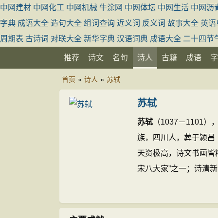
中网建材
中网化工
中网机械
牛涂网
中网体坛
中网生活
中网沥
字典
成语大全
造句大全
组词查询
近义词
反义词
故事大全
英语
周期表
古诗词
对联大全
新华字典
汉语词典
成语大全
二十四节
推荐
诗文
名句
诗人
古籍
成语
字
首页
»
诗人
»
苏轼
苏轼
苏轼
（1037－110
族，四川人，葬于颍昌
天资极高，诗文书画皆
宋八大家”之一；诗清
称苏黄；词开豪放一派
书、楷书，能自创新意
襄并称宋四家；画学文