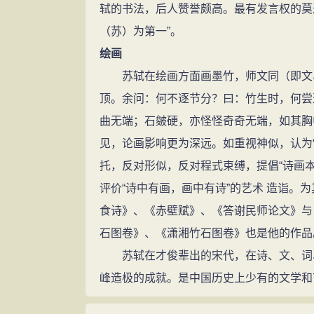
轼的书法，后人赞誉颇高。最有发言权的莫
（苏）为第一”。
绘画
苏轼在绘画方面画墨竹，师文同（即文与
顶。余问：何不逐节分？曰：竹生时，何尝逐
曲无端；石皴硬，亦怪怪奇奇无端，如其胸
见，论画影响更为深远。如重视神似，认为“
托，反对形似，反对程式束缚，提倡“诗画本
评价“诗中有画，画中有诗”的艺术 造诣。
食诗》、《赤壁赋》、《答谢民师论文》与
石图卷》、《潇湘竹石图卷》也是他的作品
苏轼在才俊辈出的宋代，在诗、文、词、
峰造极的成就。是中国历史上少有的文学和