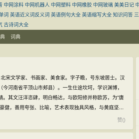
青
中网涂料
中网机器人
中网塑料
中网橡胶
中网玻璃
美美日记
单词
英语近义词反义词
英语例句大全
英语缩写大全
知识问答
三
气
古诗词大全
典
词典
1），北宋文学家、书画家、美食家。字子瞻，号东坡居士。汉
（今河南省平顶山市郏县）。一生仕途坎坷，学识渊博，
精。其文汪洋恣肆，明白畅达，与欧阳修并称欧苏，为“唐
新豪健，善用夸张、比喻，艺术表现独具风格，与黄庭坚并
，对后世有巨大影响，与辛弃疾并称苏辛；书法擅长行
赞
(
)
，用笔丰腴跌宕，有天真烂漫之趣，与黄庭坚、米芾、蔡
同，论画主张神似，提倡“士人画”。著有《苏东坡全集》和