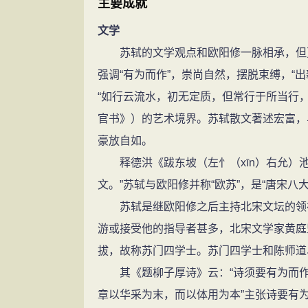
主要成就
《东坡乐府》等。
苏轼
文学
苏轼的文学观点和欧阳修一脉相承，但更
强调“有为而作”，崇尚自然，摆脱束缚，“
“如行云流水，初无定质，但常行于所当行
官书》）的艺术境界。苏轼散文著述宏富，
豪放自如。
释德洪《跋东坡（左忄（xīn）右允）池
文。”苏轼与欧阳修并称“欧苏”，是“唐宋八
苏轼是继欧阳修之后主持北宋文坛的领袖
游或接受他的指导者甚多，北宋文学家黄庭
拔，故称苏门四学士。苏门四学士和陈师道
其《题柳子厚诗》云：“诗须要有为而作…
章以华采为末，而以体用为本”主张诗要有为