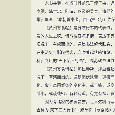
人书并尊，在当时其弟兄子侄子由、迈、
李纲、韩世忠、陆游，以及的吴宽，清代的
集》里说：“本朝善书者，自当推（苏）为第
《黄州寒食帖》是苏轼行书的代表作。这
发的人生之叹。诗写得苍凉多情，表达了苏
境况下，有感而出的。通篇书法起伏跌宕，
在书法史上影响很大，洋溢着起伏的情绪。
稿》之后的"天下第三行书"。 是苏轼书法
《黄州寒食诗帖》彰显动势，洋溢着起伏
况下，有感而出的。通篇起伏跌宕，迅疾而
化，寓于点画线条的变化中，或正锋，或侧
或小，或疏或密，有轻有重，有宽有窄，参
因为有诸家的称赏赞誉，世人遂将《寒食
合称为“天下三大行书”，或单称《寒食帖》