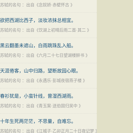
苏轼的名句
：出自《
念奴娇·赤壁怀古
》
欲把西湖比西子，淡妆浓抹总相宜。
苏轼的名句
：出自《
饮湖上初晴后雨二首·其二
》
黑云翻墨未遮山，白雨跳珠乱入船。
苏轼的名句
：出自《
六月二十七日望湖楼醉书
》
天涯倦客，山中归路，望断故园心眼。
苏轼的名句
：出自《
永遇乐·彭城夜宿燕子楼
》
春衫犹是，小蛮针线，曾湿西湖雨。
苏轼的名句
：出自《
青玉案·送伯固归吴中
》
十年生死两茫茫，不思量，自难忘。
苏轼的名句
：出自《
江城子·乙卯正月二十日夜记梦
》