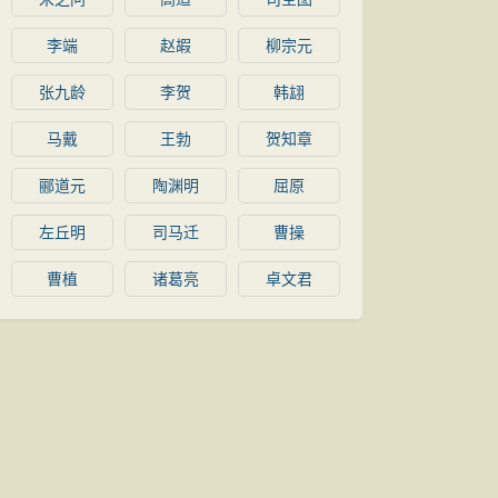
李端
赵嘏
柳宗元
张九龄
李贺
韩翃
马戴
王勃
贺知章
郦道元
陶渊明
屈原
左丘明
司马迁
曹操
曹植
诸葛亮
卓文君