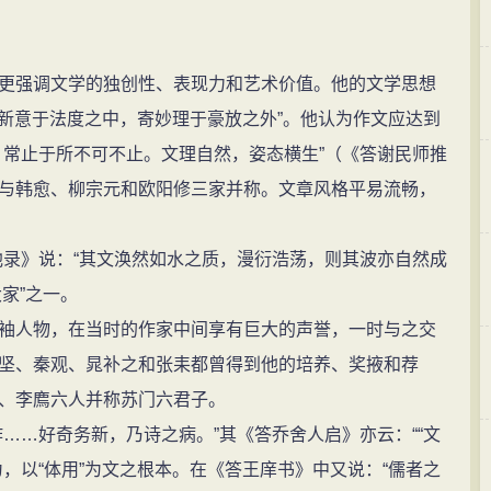
的诗文(2960篇)
苏轼的名句(150条)
强调文学的独创性、表现力和艺术价值。他的文学思想
出新意于法度之中，寄妙理于豪放之外”。他认为作文应达到
，常止于所不可不止。文理自然，姿态横生”（《答谢民师推
与韩愈、柳宗元和欧阳修三家并称。文章风格平易流畅，
录》说：“其文涣然如水之质，漫衍浩荡，则其波亦自然成
大家”之一。
人物，在当时的作家中间享有巨大的声誉，一时与之交
坚、秦观、晁补之和张耒都曾得到他的培养、奖掖和荐
、李廌六人并称苏门六君子。
…好奇务新，乃诗之病。”其《答乔舍人启》亦云：““文
，以“体用”为文之根本。在《答王庠书》中又说：“儒者之