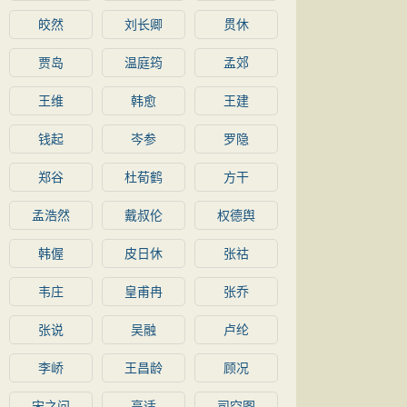
皎然
刘长卿
贯休
贾岛
温庭筠
孟郊
王维
韩愈
王建
钱起
岑参
罗隐
郑谷
杜荀鹤
方干
孟浩然
戴叔伦
权德舆
韩偓
皮日休
张祜
韦庄
皇甫冉
张乔
张说
吴融
卢纶
李峤
王昌龄
顾况
宋之问
高适
司空图