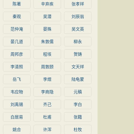
陈著
辛弃疾
张孝祥
秦观
吴潜
刘辰翁
范仲淹
晏殊
吴文英
晏几道
朱敦儒
柳永
周邦彦
程垓
贺铸
李清照
周敦颐
文天祥
岳飞
李煜
陆龟蒙
韦应物
李商隐
元稹
刘禹锡
齐己
李白
白居易
杜甫
张籍
姚合
许浑
杜牧