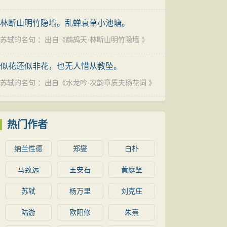
林断山明竹隐墙。乱蝉衰草小池塘。
苏轼的名句
：出自《
鹧鸪天·林断山明竹隐墙
》
似花还似非花，也无人惜从教坠。
苏轼的名句
：出自《
水龙吟·次韵章质夫杨花词
》
热门作者
纳兰性德
郑燮
白朴
马致远
王安石
黄庭坚
苏轼
杨万里
刘克庄
陆游
欧阳修
朱熹