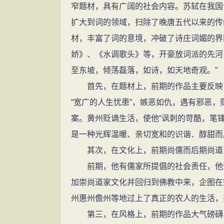
窄题材，具有广阔的社会内容。苏轼在我国
扩大到词的领域，扫除了晚唐五代以来的传
材，丰富了词的意境，冲破了诗庄词媚的界
娇》、《水调歌头》等，开豪放词派的先河，
至东坡，倾荡磊落，如诗，如天地奇观。”
首先，在题材上，前期的作品主要反映了
“宽广的人生忧患”，嫉恶如仇，遇有邪恶，
案。黄州贬谪生活，使他“讽刺的苛酷，笔
是一种光辉温暖、亲切宽和的识谐．醇甜而
其次，在文化上，前期尚儒而后期尚道
前期，他有儒家所提倡的社会责任，他深
加崇尚道家文化并回归到佛教中来，企图在
州惠州儋州等地过上了真正的农人的生活，
第三，在风格上，前期的作品大气磅礴、