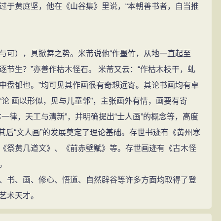
过于黄庭坚，他在《山谷集》里说，“本朝善书者，自当推
可），具掀舞之势。米芾说他“作墨竹，从地一直起至
节生？”亦善作枯木怪石。 米芾又云：“作枯木枝干，虬
中盘郁也。”均可见其作画很有奇想远寄。其论书画均有卓
论 画以形似，见与儿童邻”，主张画外有情，画要有寄
一律，天工与清新”，并明确提出“士人画”的概念等，高度
为其后“文人画”的发展奠定了理论基础。存世书迹有《黄州寒
《祭黄几道文》、《前赤壁赋》等。存世画迹有《古木怪
。
书、画、修心、悟道、自然辟谷等许多方面均取得了登
艺术天才。