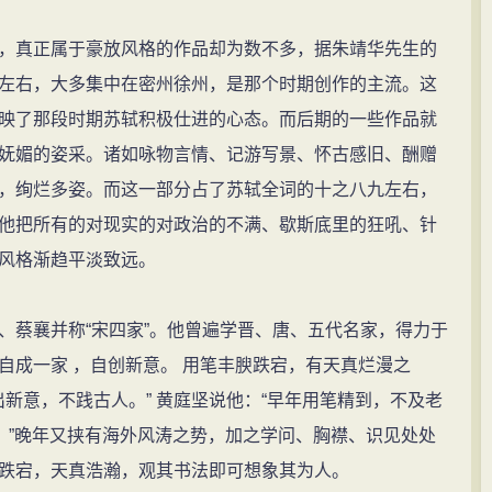
真正属于豪放风格的作品却为数不多，据朱靖华先生的
左右，大多集中在密州徐州，是那个时期创作的主流。这
映了那段时期苏轼积极仕进的心态。而后期的一些作品就
妩媚的姿采。诸如咏物言情、记游写景、怀古感旧、酬赠
，绚烂多姿。而这一部分占了苏轼全词的十之八九左右，
他把所有的对现实的对政治的不满、歇斯底里的狂吼、针
风格渐趋平淡致远。
蔡襄并称“宋四家”。他曾遍学晋、唐、五代名家，得力于
自成一家 ，自创新意。 用笔丰腴跌宕，有天真烂漫之
自出新意，不践古人。” 黄庭坚说他：“早年用笔精到，不及老
。”晚年又挟有海外风涛之势，加之学问、胸襟、识见处处
跌宕，天真浩瀚，观其书法即可想象其为人。