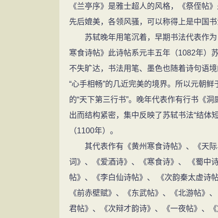
《兰亭序》是雅士超人的风格，《祭侄帖》
先后媲美，各领风骚，可以称得上是中国书
苏轼晚年用笔沉着，早期书法代表作为《
寒食诗帖》此诗帖系元丰五年（1082年
不失旷达，书法用笔、墨色也随着诗句语境
“心手相畅”的几近完美的境界。所以元朝
的“天下第三行书”。晚年代表作有行书《
出而结构紧密，集中反映了苏轼书法“结体
（1100年）。
其代表作有《黄州寒食诗帖》、《天际乌
词》、《爱酒诗》、《寒食诗》、 《蜀中
帖》、《李白仙诗帖》、 《次韵秦太虚诗
《前赤壁赋》、《东武帖》、《北游帖》、
君帖》、《次辩才韵诗》、《一夜帖》、《