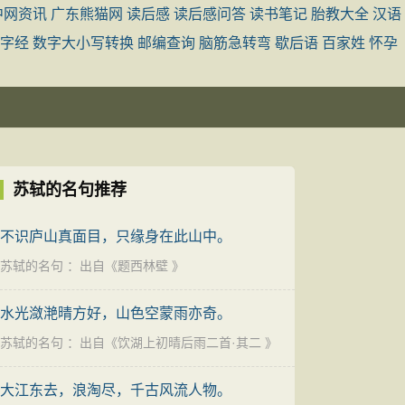
中网资讯
广东熊猫网
读后感
读后感问答
读书笔记
胎教大全
汉语
字经
数字大小写转换
邮编查询
脑筋急转弯
歇后语
百家姓
怀孕
苏轼的名句推荐
不识庐山真面目，只缘身在此山中。
苏轼的名句
：出自《
题西林壁
》
水光潋滟晴方好，山色空蒙雨亦奇。
苏轼的名句
：出自《
饮湖上初晴后雨二首·其二
》
大江东去，浪淘尽，千古风流人物。