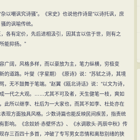
以嘲讽究诗骚”。《宋史》也说他作诗是“以诗托讽，庶
、骚的讽喻传统。
，各有定价，先后进相汲引，因其言以信于世，则有之
所能抑扬。”
广阔，风格多样，而以豪放为主，笔力纵横，穷极变
新的道路。叶燮（字星期）《原诗》说：“苏轼之诗，其境
骂，无不鼓舞于笔端。”赵翼《瓯北诗话》说：“以文为诗，
成一代之大观。……尤其不可及者，天生健笔一枝，爽如
，此所以继李、杜后为一大家也，而其不如李、杜处亦在
术表现方面独具风格。少数诗篇也能反映民间疾苦，指责统
有影响。《念奴娇·赤壁怀古》、《水调歌头·丙辰中秋》传
现存三百四十多首，冲破了专写男女恋情和离愁别绪的狭