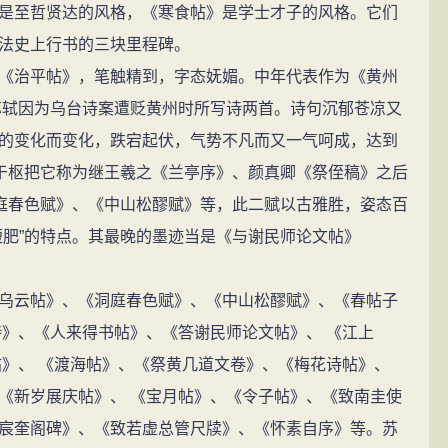
是至哲贤达的风格，《寒食帖》是学士才子的风格。它们
法史上行书的三块里程碑。
治平帖》，笔触精到，字态妩媚。中年代表作为《黄州
）苏轼因为乌台诗案遭贬黄州时所写诗两首。诗句沉郁苍凉又
的变化而变化，跌宕起伏，气势不凡而又一气呵成，达到
鲜于枢把它称为继王羲之《兰亭序》、颜真卿《祭侄稿》之后
洞庭春色赋》、《中山松醪赋》等，此二赋以古雅胜，姿态百
短肥”的特点。其最晚的墨迹当是《与谢民师论文帖》
云帖》、《洞庭春色赋》、《中山松醪赋》、《春帖子
诗》、《人来得书帖》、《答谢民师论文帖》、 《江上
帖》、 《渡海帖》、《祭黄几道文卷》、《梅花诗帖》、
《新岁展庆帖》、 《宝月帖》、《令子帖》、《致南圭使
宸奎阁碑》、《致若虚总管尺牍》、《怀素自序》等。苏