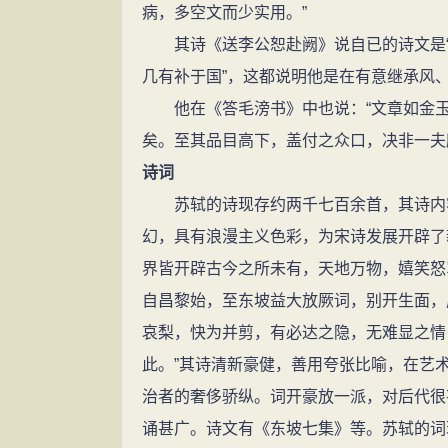
病，多空文而少实用。”
其诗《送李公恕赴阙》说自已的诗文是“杂
几有补于国”，这都说明他是在有意继承风
他在《答毛滂书》中也说：“文章如金玉
矣。至其品目高下，盖付之众口，决非一夫
诗词
苏轼的诗现存约两千七百余首，其诗内容
幻，具有浪漫主义色彩，为宋诗发展开辟了
界皆开辟古今之所未有，天地万物，嬉笑怒
自昌黎始，至东坡益大放厥词，别开生面，
哀梨，快为并剪，有必达之隐，无难显之情
此。”其诗清新豪健，善用夸张比喻，在艺
治者的奢侈骄纵。词开豪放一派，对后代很
诵甚广。诗文有《东坡七集》等。苏轼的词