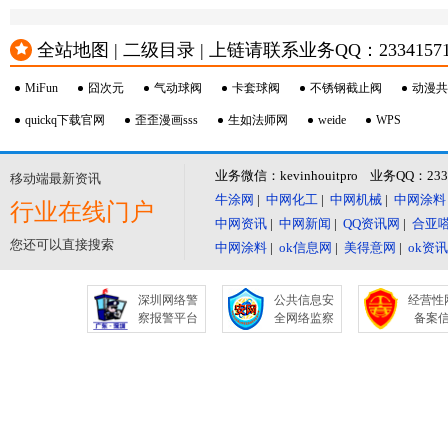
全站地图 | 二级目录 | 上链请联系业务QQ：23341571 或
MiFun
囧次元
气动球阀
卡套球阀
不锈钢截止阀
动漫共
quickq下载官网
歪歪漫画sss
生如法师网
weide
WPS
业务微信：kevinhouitpro 业务QQ：23
移动端最新资讯
牛涂网
|
中网化工
|
中网机械
|
中网涂料
行业在线门户
中网资讯
|
中网新闻
|
QQ资讯网
|
合亚
您还可以直接搜索
中网涂料
|
ok信息网
|
美得意网
|
ok资
深圳网络警
公共信息安
经营性
察报警平台
全网络监察
备案