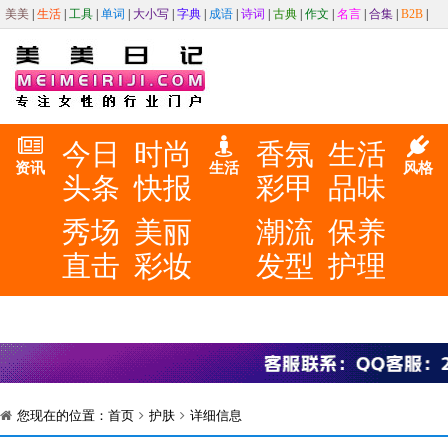
美美
|
生活
|
工具
|
单词
|
大小写
|
字典
|
成语
|
诗词
|
古典
|
作文
|
名言
|
合集
|
B2B
|
今日
时尚
香氛
生活
资讯
生活
风格
头条
快报
彩甲
品味
秀场
美丽
潮流
保养
直击
彩妆
发型
护理
您现在的位置：
首页
护肤
详细信息