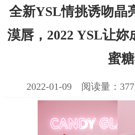
全新YSL情挑诱吻
漠唇，2022 YSL
蜜糖
2022-01-09 阅读量：