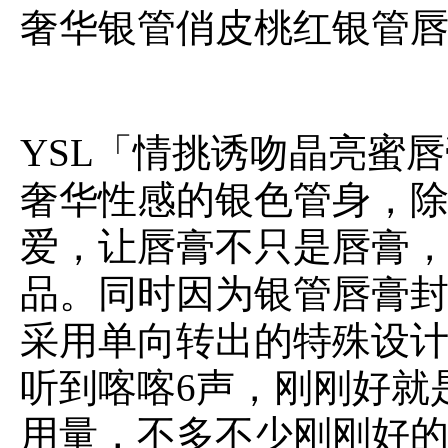
奢华银管俏皮桃红银管
YSL「情挑诱吻晶亮蜜唇
奢华性感的银色管身，
爱，让唇膏不只是唇膏
品。同时因为银管唇膏
采用单向转出的特殊设
听到喀喀6声，刚刚好就
用量，不多不少刚刚好