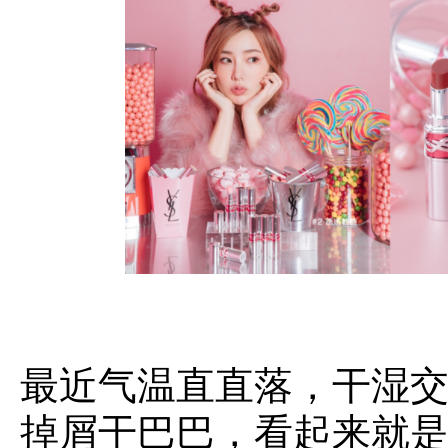
最近气温直直落，干湿
掉屑干巴巴，看起来就